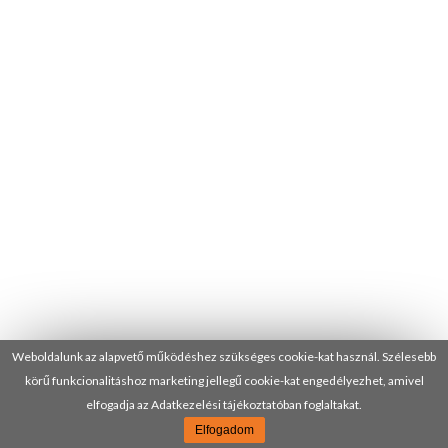
Weboldalunk az alapvető működéshez szükséges cookie-kat használ. Szélesebb
körű funkcionalitáshoz marketing jellegű cookie-kat engedélyezhet, amivel
elfogadja az Adatkezelési tájékoztatóban foglaltakat.
Elfogadom