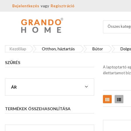
Bejelentkezés
Regisztráció
Összes kateg
Kezdőlap
Otthon, háztartás
Bútor
Dolgo
SZŰRÉS
A laptoptartó eg
élettartamot bi
ÁR
Rács
Lista
TERMÉKEK ÖSSZEHASONLÍTÁSA