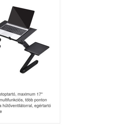
aptoptartó, maximum 17"
multifunkciós, több ponton
la hűtőventilátorral, egértartó
te