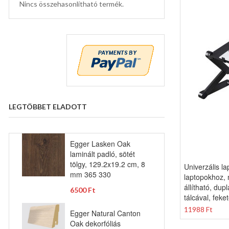
Nincs összehasonlítható termék.
LEGTÖBBET ELADOTT
Egger Lasken Oak
laminált padló, sötét
tölgy, 129.2x19.2 cm, 8
Univerzális l
mm 365 330
laptopokhoz, 
állítható, dup
6500 Ft
tálcával, feke
11988 Ft
Egger Natural Canton
Oak dekorfóliás