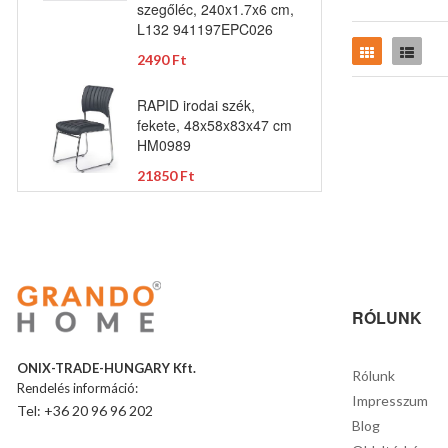
szegőléc, 240x1.7x6 cm,
L132 941197EPC026
Rács
Lista
2490 Ft
RAPID irodai szék,
fekete, 48x58x83x47 cm
HM0989
21850 Ft
RÓLUNK
ONIX-TRADE-HUNGARY Kft.
Rólunk
Rendelés információ:
Impresszum
Tel: +36 20 96 96 202
Blog