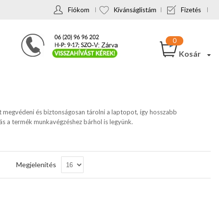
Fiókom
Kívánságlistám
Fizetés
Kosár
t megvédeni és biztonságosan tárolni a laptopot, így hosszabb
ás a termék munkavégzéshez bárhol is legyünk.
Csökkenő
Megjelenítés
sorrendbe