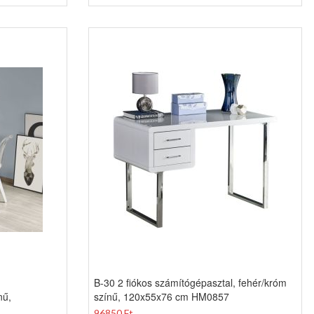
,
B-30 2 fiókos számítógépasztal, fehér/króm
nű,
színű, 120x55x76 cm HM0857
96850 Ft