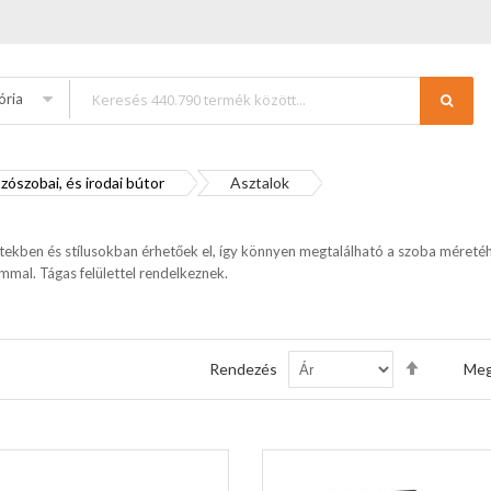
ória
zószobai, és irodai bútor
Asztalok
ekben és stílusokban érhetőek el, így könnyen megtalálható a szoba méretéhe
mmal. Tágas felülettel rendelkeznek.
Csökkenő
Rendezés
Meg
sorrendb