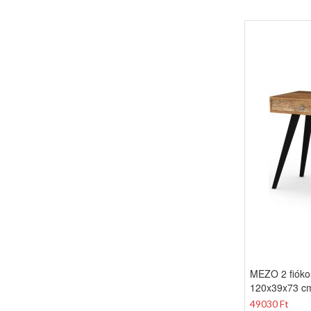
MEZO 2 fiókos 
120x39x73 c
49030 Ft