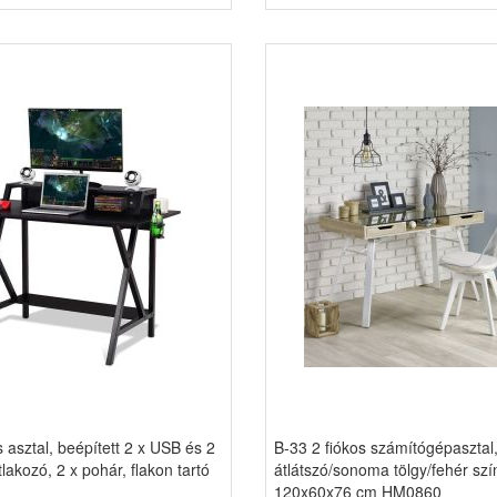
asztal, beépített 2 x USB és 2
B-33 2 fiókos számítógépasztal
tlakozó, 2 x pohár, flakon tartó
átlátszó/sonoma tölgy/fehér szí
120x60x76 cm HM0860