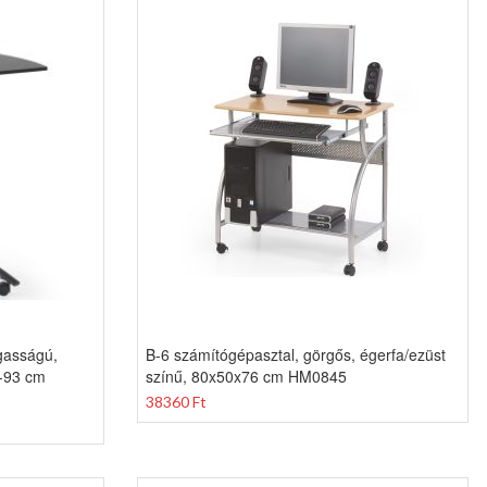
agasságú,
B-6 számítógépasztal, görgős, égerfa/ezüst
3-93 cm
színű, 80x50x76 cm HM0845
38360 Ft