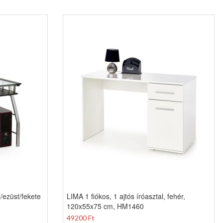
/ezüst/fekete
LIMA 1 fiókos, 1 ajtós íróasztal, fehér,
120x55x75 cm, HM1460
49200 Ft