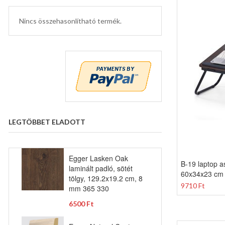
Nincs összehasonlítható termék.
LEGTÖBBET ELADOTT
Egger Lasken Oak
B-19 laptop as
laminált padló, sötét
60x34x23 cm
tölgy, 129.2x19.2 cm, 8
9710 Ft
mm 365 330
6500 Ft