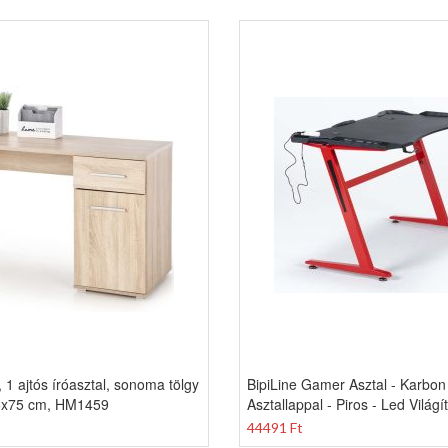
 1 ajtós íróasztal, sonoma tölgy
BipiLine Gamer Asztal - Karbon
5x75 cm, HM1459
Asztallappal - Piros - Led Világí
44491 Ft