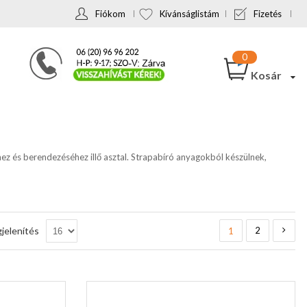
Fiókom
Kívánságlistám
Fizetés
Kosár
z és berendezéséhez illő asztal. Strapabíró anyagokból készülnek,
Oldal
You're currently 
Oldal
Olda
Köve
jelenítés
2
1
e