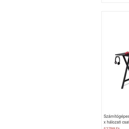
Számítógépes 
x hálozati csa
52799 Ft