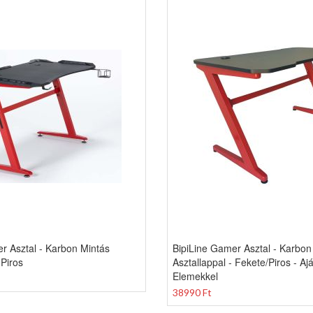
r Asztal - Karbon Mintás
BipiLine Gamer Asztal - Karbon
 Piros
Asztallappal - Fekete/Piros - A
Elemekkel
38990 Ft