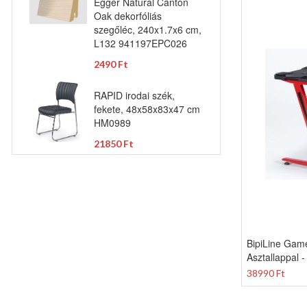
Egger Natural Canton
Oak dekorfóliás
szegőléc, 240x1.7x6 cm,
L132 941197EPC026
2490 Ft
RAPID irodai szék,
fekete, 48x58x83x47 cm
HM0989
21850 Ft
BipiLine Game
Asztallappal -
38990 Ft