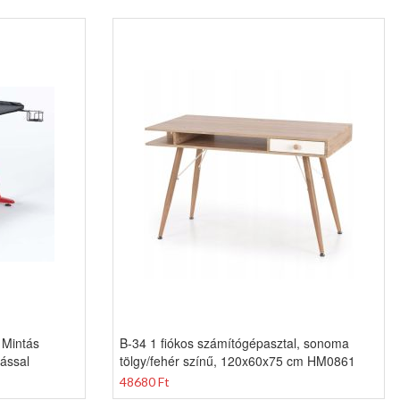
 Mintás
B-34 1 fiókos számítógépasztal, sonoma
tással
tölgy/fehér színű, 120x60x75 cm HM0861
48680 Ft