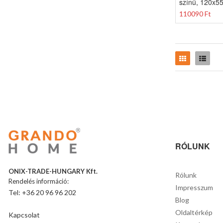
színű, 120x
110090 Ft
Rács
Lista
RÓLUNK
ONIX-TRADE-HUNGARY Kft.
Rólunk
Rendelés információ:
Impresszum
Tel: +36 20 96 96 202
Blog
Oldaltérkép
Kapcsolat