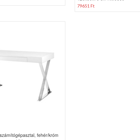
79651 Ft
 számítógépasztal, fehér/króm