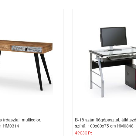
íróasztal, multicolor,
B-18 számítógépasztal, átlátszó
m HM0314
színű, 100x60x75 cm HM0848
49030 Ft