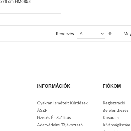
55x76 cm HM0858
Csökkenő
Rendezés
Meg
sorrendb
INFORMÁCIÓK
FIÓKOM
Gyakran Ismételt Kérdések
Regisztráció
ÁSZF
Bejelentkezés
Fizetés És Szállítás
Kosaram
Adatvédelmi Tájékoztató
Kívánságlistám