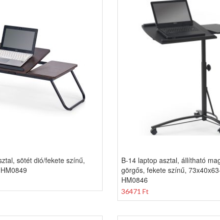
ztal, sötét dió/fekete színű,
B-14 laptop asztal, állítható m
 HM0849
görgős, fekete színű, 73x40x6
HM0846
36471 Ft