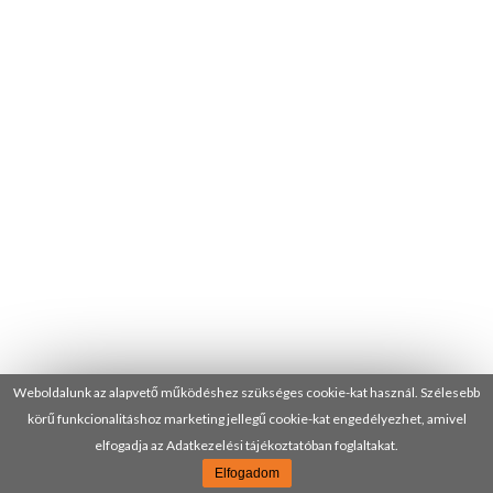
Weboldalunk az alapvető működéshez szükséges cookie-kat használ. Szélesebb
körű funkcionalitáshoz marketing jellegű cookie-kat engedélyezhet, amivel
elfogadja az Adatkezelési tájékoztatóban foglaltakat.
Elfogadom