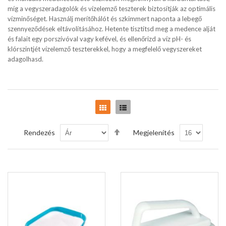
míg a vegyszeradagolók és vízelemző teszterek biztosítják az optimális
vízminőséget. Használj merítőhálót és szkimmert naponta a lebegő
szennyeződések eltávolításához. Hetente tisztítsd meg a medence alját
és falait egy porszívóval vagy kefével, és ellenőrizd a víz pH- és
klórszintjét vízelemző teszterekkel, hogy a megfelelő vegyszereket
adagolhasd.
Rács
Lista
Csökkenő
Rendezés
Megjelenítés
sorrendbe