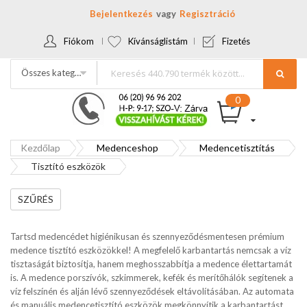
Bejelentkezés
Regisztráció
Fiókom
Kívánságlistám
Fizetés
Összes kategória
Kezdőlap
Medenceshop
Medencetisztítás
Tisztító eszközök
SZŰRÉS
Tartsd medencédet higiénikusan és szennyeződésmentesen prémium
medence tisztító eszközökkel! A megfelelő karbantartás nemcsak a víz
tisztaságát biztosítja, hanem meghosszabbítja a medence élettartamát
is. A medence porszívók, szkimmerek, kefék és merítőhálók segítenek a
víz felszínén és alján lévő szennyeződések eltávolításában. Az automata
és manuális medencetisztító eszközök megkönnyítik a karbantartást,