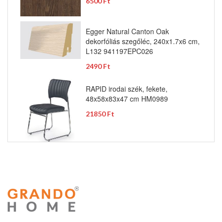
6500 Ft
Egger Natural Canton Oak
dekorfóliás szegőléc, 240x1.7x6 cm,
L132 941197EPC026
2490 Ft
RAPID irodai szék, fekete,
48x58x83x47 cm HM0989
21850 Ft