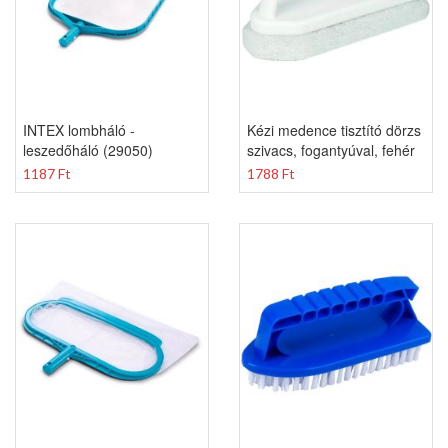
INTEX lombháló -
Kézi medence tisztító dörzs
leszedőháló (29050)
szivacs, fogantyúval, fehér
1187 Ft
1788 Ft