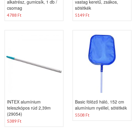
alkatrész, gumicsík, 1 db /
vastag keretű, zsákos,
csomag
sötétkék
4788 Ft
5149 Ft
INTEX alumínium
Basic fölöző háló, 152 cm
teleszkópos rúd 2,39m
alumínium nyéllel, sötétkék
(29054)
5508 Ft
5389 Ft