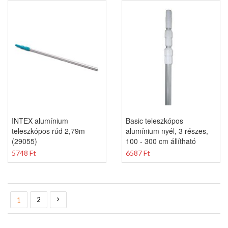
INTEX alumínium
Basic teleszkópos
teleszkópos rúd 2,79m
alumínium nyél, 3 részes,
(29055)
100 - 300 cm állítható
5748 Ft
6587 Ft
Oldal
You're currently reading page
Oldal
Oldal
Következő
2
1