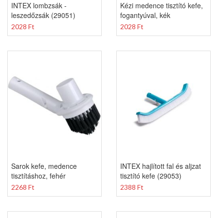
INTEX lombzsák -
Kézi medence tisztító kefe,
leszedőzsák (29051)
fogantyúval, kék
2028 Ft
2028 Ft
Sarok kefe, medence
INTEX hajlított fal és aljzat
tisztításhoz, fehér
tisztító kefe (29053)
2268 Ft
2388 Ft