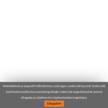
Weboldalunk az alapvető működéshez szükséges cookie-kat használ. Szélesebb
körű funkcionalitáshoz marketing jellegű cookie-kat engedélyezhet, amivel
elfogadja az Adatkezelési tájékoztatóban foglaltakat.
Elfogadom