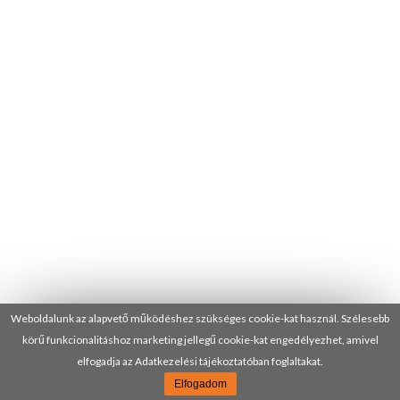
Weboldalunk az alapvető működéshez szükséges cookie-kat használ. Szélesebb
körű funkcionalitáshoz marketing jellegű cookie-kat engedélyezhet, amivel
elfogadja az Adatkezelési tájékoztatóban foglaltakat.
Elfogadom