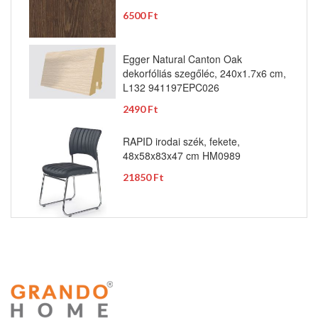
6500 Ft
Egger Natural Canton Oak
dekorfóliás szegőléc, 240x1.7x6 cm,
L132 941197EPC026
2490 Ft
RAPID irodai szék, fekete,
48x58x83x47 cm HM0989
21850 Ft