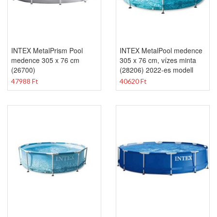
INTEX MetalPrism Pool
INTEX MetalPool medence
medence 305 x 76 cm
305 x 76 cm, vízes minta
(26700)
(28206) 2022-es modell
47988 Ft
40620 Ft