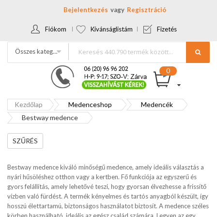
Bejelentkezés
Regisztráció
Fiókom
Kívánságlistám
Fizetés
Összes kategória
Kezdőlap
Medenceshop
Medencék
Bestway medence
SZŰRÉS
Bestway medence kiváló minőségű medence, amely ideális választás a
nyári hűsöléshez otthon vagy a kertben. Fő funkciója az egyszerű és
gyors felállítás, amely lehetővé teszi, hogy gyorsan élvezhesse a frissítő
vízben való fürdést. A termék kényelmes és tartós anyagból készült, így
hosszú élettartamú, biztonságos használatot biztosít. A medence széles
körben használható, ideális az egész család számára. Legyen az egy