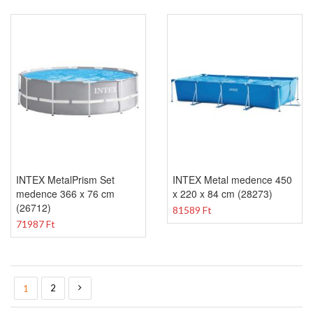
INTEX MetalPrism Set
INTEX Metal medence 450
medence 366 x 76 cm
x 220 x 84 cm (28273)
(26712)
81589 Ft
71987 Ft
Oldal
You're currently reading page
Oldal
Oldal
Következő
2
1