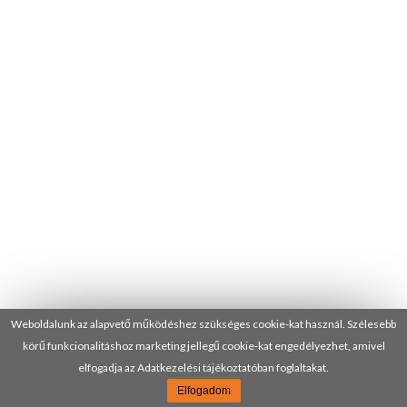
Weboldalunk az alapvető működéshez szükséges cookie-kat használ. Szélesebb
körű funkcionalitáshoz marketing jellegű cookie-kat engedélyezhet, amivel
elfogadja az Adatkezelési tájékoztatóban foglaltakat.
Elfogadom