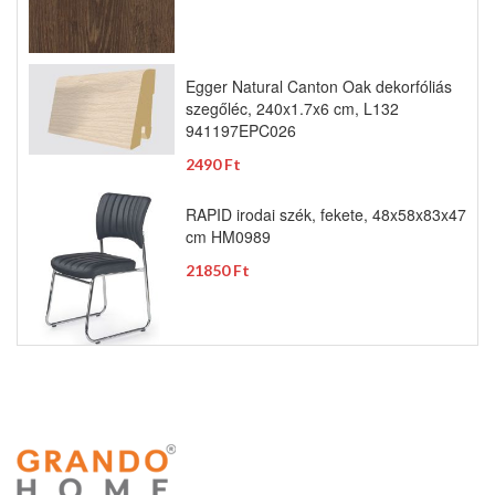
Egger Natural Canton Oak dekorfóliás
szegőléc, 240x1.7x6 cm, L132
941197EPC026
2490 Ft
RAPID irodai szék, fekete, 48x58x83x47
cm HM0989
21850 Ft