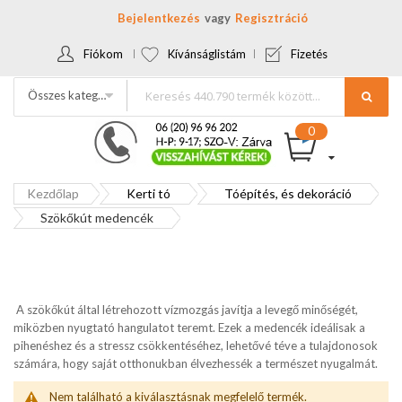
Bejelentkezés
Regisztráció
Fiókom
Kívánságlistám
Fizetés
Összes kategória
Kezdőlap
Kerti tó
Tóépítés, és dekoráció
Szökőkút medencék
A szökőkút által létrehozott vízmozgás javítja a levegő minőségét,
miközben nyugtató hangulatot teremt. Ezek a medencék ideálisak a
pihenéshez és a stressz csökkentéséhez, lehetővé téve a tulajdonosok
számára, hogy saját otthonukban élvezhessék a természet nyugalmát.
Nem található a kiválasztásnak megfelelő termék.