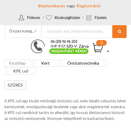
Bejelentkezés
Regisztráció
Fiókom
Kívánságlistám
Fizetés
Összes kategória
Kezdőlap
Kert
Öntözéstechnika
KPE cső
SZŰRÉS
A KPE cső egy kiváló minőségű öntözési cső, mely ideális választás lehet
kertészetek, mezőgazdasági területek vagy akár magánkertek számára.
A KPE cső rendkívül tartós és ellenálló, így hosszú élettartamot biztosít
az öntözési rendszernek. Könnyen telepíthető és karbantartható.