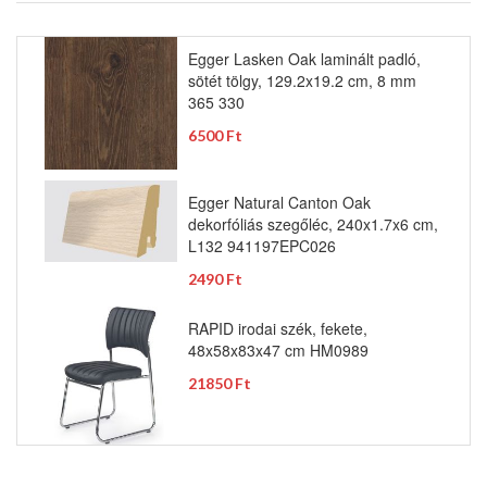
Egger Lasken Oak laminált padló,
sötét tölgy, 129.2x19.2 cm, 8 mm
365 330
6500 Ft
Egger Natural Canton Oak
dekorfóliás szegőléc, 240x1.7x6 cm,
L132 941197EPC026
2490 Ft
RAPID irodai szék, fekete,
48x58x83x47 cm HM0989
21850 Ft