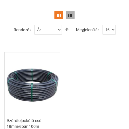
Rács
Lista
Csökkenő
Rendezés
Megjelenítés
sorrendbe
Szórófejbekötő cső
16mm/6bár 100m