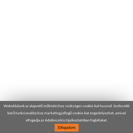
Weboldalunk az alapvető működéshez szükséges cookie-kat használ. Szélesebb
körű funkcionalitáshoz marketing jellegű cookie-kat engedélyezhet, amivel
elfogadja az Adatkezelési tájékoztatóban foglaltakat.
Elfogadom