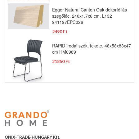
Egger Natural Canton Oak dekorfóliás
szegőléc, 240x1.7x6 cm, L132
941197EPC026
2490 Ft
RAPID irodai szék, fekete, 48x58x83x47
cm HM0989
21850 Ft
ONIX-TRADE-HUNGARY Kft.