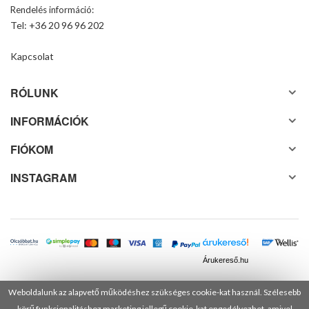
Rendelés információ:
Tel: +36 20 96 96 202
Kapcsolat
RÓLUNK
INFORMÁCIÓK
FIÓKOM
INSTAGRAM
Árukereső.hu
Weboldalunk az alapvető működéshez szükséges cookie-kat használ. Szélesebb
körű funkcionalitáshoz marketing jellegű cookie-kat engedélyezhet, amivel