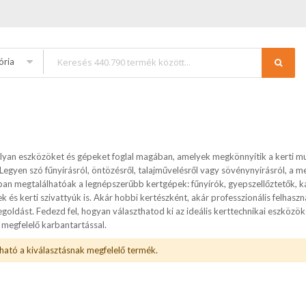
ória
lyan eszközöket és gépeket foglal magában, amelyek megkönnyítik a kerti mun
Legyen szó fűnyírásról, öntözésről, talajművelésről vagy sövénynyírásról, a m
ban megtalálhatóak a legnépszerűbb kertgépek: fűnyírók, gyepszellőztetők, k
 és kerti szivattyúk is. Akár hobbi kertészként, akár professzionális felhas
egoldást. Fedezd fel, hogyan választhatod ki az ideális kerttechnikai eszközö
 megfelelő karbantartással.
ható a kiválasztásnak megfelelő termék.