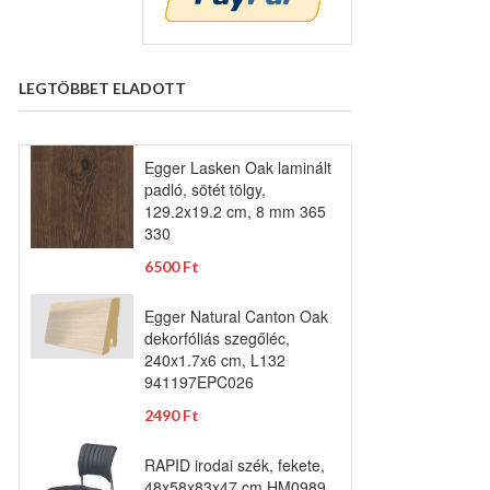
LEGTÖBBET ELADOTT
Egger Lasken Oak laminált
padló, sötét tölgy,
129.2x19.2 cm, 8 mm 365
330
6500 Ft
Egger Natural Canton Oak
dekorfóliás szegőléc,
240x1.7x6 cm, L132
941197EPC026
2490 Ft
RAPID irodai szék, fekete,
48x58x83x47 cm HM0989