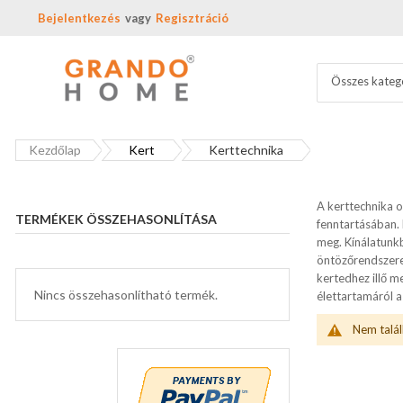
Bejelentkezés
Regisztráció
Összes kateg
Kezdőlap
Kert
Kerttechnika
A kerttechnika o
TERMÉKEK ÖSSZEHASONLÍTÁSA
fenntartásában. 
meg. Kínálatunk
öntözőrendszerek
kertedhez illő m
Nincs összehasonlítható termék.
élettartamáról a
Nem talál