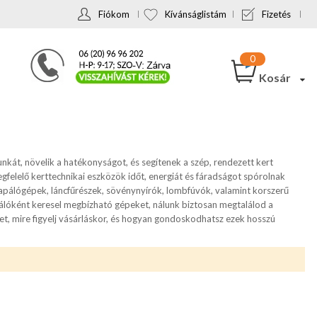
Fiókom
Kívánságlistám
Fizetés
Kosár
kát, növelik a hatékonyságot, és segítenek a szép, rendezett kert
egfelelő kerttechnikai eszközök időt, energiát és fáradságot spórolnak
apálógépek, láncfűrészek, sövénynyírók, lombfúvók, valamint korszerű
ználóként keresel megbízható gépeket, nálunk biztosan megtalálod a
ket, mire figyelj vásárláskor, és hogyan gondoskodhatsz ezek hosszú