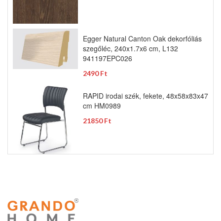
Egger Natural Canton Oak dekorfóliás
szegőléc, 240x1.7x6 cm, L132
941197EPC026
2490 Ft
RAPID irodai szék, fekete, 48x58x83x47
cm HM0989
21850 Ft