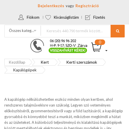
Bejelentkezés
Regisztráció
Fiókom
Kívánságlistám
Fizetés
Összes kategória
Kezdőlap
Kert
Kerti szerszámok
Kapálógépek
A kapálógép nélkülözhetetlen eszköz minden olyan kertben, ahol
rendszeres talajművelésre van szükség. Legyen szó veteményes
előkészítéséről, gyommentesítésről vagy a föld lazításáról, a kapálógép
gyorsabbá és könnyebbé teszi a munkát, miközben megkíméli a hátat
és az ízületeket. A különböző teljesítményű és kialakítású kapálógépek
között megtalálhatóak elektromos és benzines modellek is – így