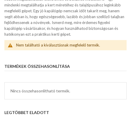
mindenki megtalálhatja a kert méretéhez és talajtípusához leginkább
megfelelő gépet. Egy jó kapálógép nemcsak időt takarít meg, hanem
segít abban is, hogy egészségesebb, lazább és jobban szellőző talajban
fejlődhessenek a növények. Ismerd meg, mire érdemes figyelni
kapálógép vásárlásakor, és hogyan használhatod biztonságosan és
hatékonyan ezt a praktikus kerti gépet.
Nem található a kiválasztásnak megfelelő termék.
TERMÉKEK ÖSSZEHASONLÍTÁSA
Nincs összehasonlítható termék.
LEGTÖBBET ELADOTT