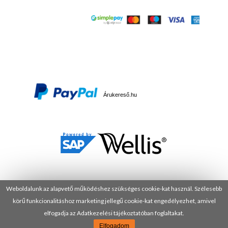
Árukereső.hu
Weboldalunk az alapvető működéshez szükséges cookie-kat használ. Szélesebb
körű funkcionalitáshoz marketing jellegű cookie-kat engedélyezhet, amivel
© 2025 Minden jog fenntartva! DANUSA Hungary Kft.
elfogadja az Adatkezelési tájékoztatóban foglaltakat.
Elfogadom