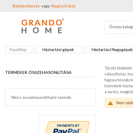
Bejelentkezés
Regisztráció
Összes kateg
Kezdőlap
Háztartási gépek
Háztartási Nagygépek
Tárold ételeide
TERMÉKEK ÖSSZEHASONLÍTÁSA
választhatsz, ho
fagyasztószekrén
bármelyik háztar
a tartós, megbíz
Nincs összehasonlítható termék.
Nem talál