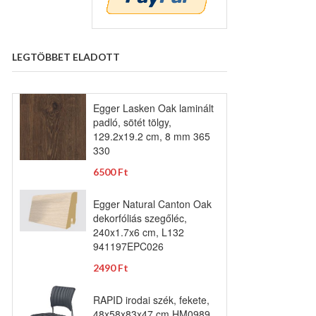
LEGTÖBBET ELADOTT
Egger Lasken Oak laminált
padló, sötét tölgy,
129.2x19.2 cm, 8 mm 365
330
6500 Ft
Egger Natural Canton Oak
dekorfóliás szegőléc,
240x1.7x6 cm, L132
941197EPC026
2490 Ft
RAPID irodai szék, fekete,
48x58x83x47 cm HM0989