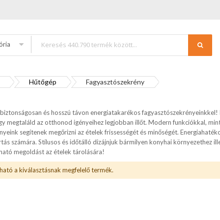
ória
Hűtőgép
Fagyasztószekrény
t biztonságosan és hosszú távon energiatakarékos fagyasztószekrényeinkkel!
gy megtaláld az otthonod igényeihez legjobban illőt. Modern funkciókkal, mint
yeink segítenek megőrizni az ételek frissességét és minőségét. Energiahaték
tás számára. Stílusos és időtálló dizájnjuk bármilyen konyhai környezethez il
ható megoldást az ételek tárolására!
ható a kiválasztásnak megfelelő termék.