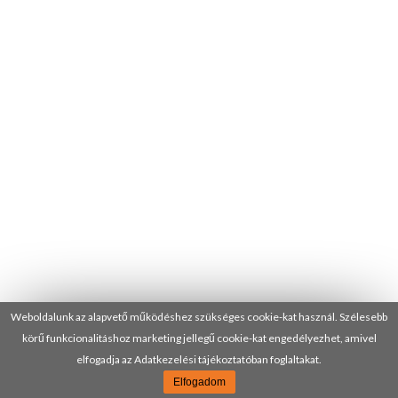
Weboldalunk az alapvető működéshez szükséges cookie-kat használ. Szélesebb
körű funkcionalitáshoz marketing jellegű cookie-kat engedélyezhet, amivel
elfogadja az Adatkezelési tájékoztatóban foglaltakat.
Elfogadom