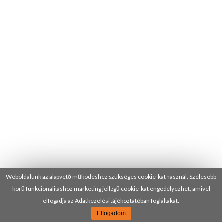
Weboldalunk az alapvető működéshez szükséges cookie-kat használ. Szélesebb
körű funkcionalitáshoz marketing jellegű cookie-kat engedélyezhet, amivel
elfogadja az Adatkezelési tájékoztatóban foglaltakat.
Elfogadom