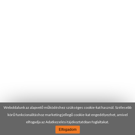
Weboldalunk az alapvető működéshez szükséges cookie-kat használ. Szélesebb
körű funkcionalitáshoz marketing jellegű cookie-kat engedélyezhet, amivel
elfogadja az Adatkezelési tájékoztatóban foglaltakat.
Elfogadom