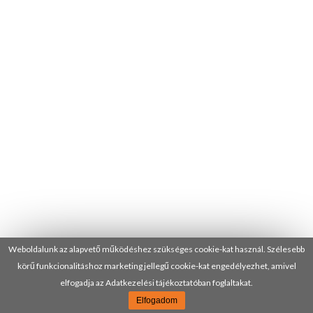
Weboldalunk az alapvető működéshez szükséges cookie-kat használ. Szélesebb
körű funkcionalitáshoz marketing jellegű cookie-kat engedélyezhet, amivel
elfogadja az Adatkezelési tájékoztatóban foglaltakat.
Elfogadom