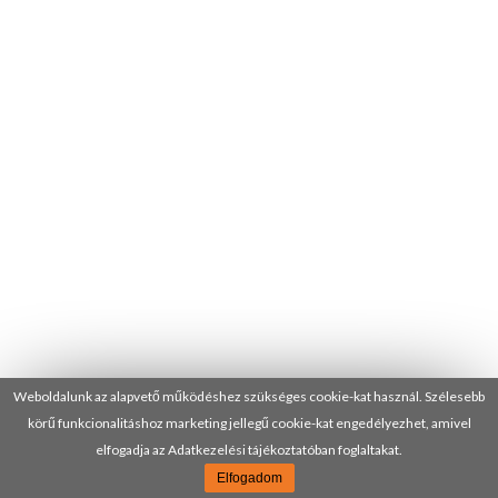
Weboldalunk az alapvető működéshez szükséges cookie-kat használ. Szélesebb
körű funkcionalitáshoz marketing jellegű cookie-kat engedélyezhet, amivel
elfogadja az Adatkezelési tájékoztatóban foglaltakat.
Elfogadom