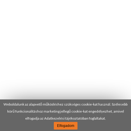
Weboldalunk az alapvető működéshez szükséges cookie-kat használ. Szélesebb
körű funkcionalitáshoz marketing jellegű cookie-kat engedélyezhet, amivel
elfogadja az Adatkezelési tájékoztatóban foglaltakat.
Elfogadom