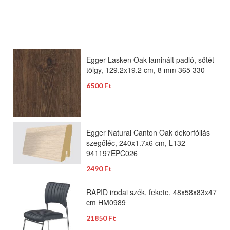
Egger Lasken Oak laminált padló, sötét
tölgy, 129.2x19.2 cm, 8 mm 365 330
6500 Ft
Egger Natural Canton Oak dekorfóliás
szegőléc, 240x1.7x6 cm, L132
941197EPC026
2490 Ft
RAPID irodai szék, fekete, 48x58x83x47
cm HM0989
21850 Ft