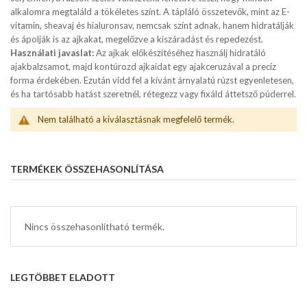
alkalomra megtaláld a tökéletes színt. A tápláló összetevők, mint az E-
vitamin, sheavaj és hialuronsav, nemcsak színt adnak, hanem hidratálják
és ápolják is az ajkakat, megelőzve a kiszáradást és repedezést.
Használati javaslat:
Az ajkak előkészítéséhez használj hidratáló
ajakbalzsamot, majd kontúrozd ajkaidat egy ajakceruzával a precíz
forma érdekében. Ezután vidd fel a kívánt árnyalatú rúzst egyenletesen,
és ha tartósabb hatást szeretnél, rétegezz vagy fixáld áttetsző púderrel.
Nem található a kiválasztásnak megfelelő termék.
TERMÉKEK ÖSSZEHASONLÍTÁSA
Nincs összehasonlítható termék.
LEGTÖBBET ELADOTT