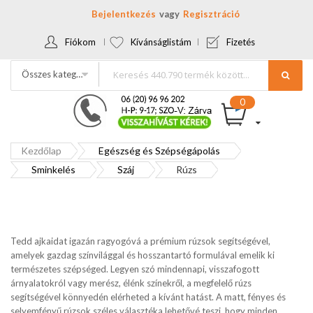
Bejelentkezés
Regisztráció
Fiókom
Kívánságlistám
Fizetés
Összes kategória
Kezdőlap
Egészség és Szépségápolás
Sminkelés
Száj
Rúzs
Tedd ajkaidat igazán ragyogóvá a prémium rúzsok segítségével,
amelyek gazdag színvilággal és hosszantartó formulával emelik ki
természetes szépséged. Legyen szó mindennapi, visszafogott
árnyalatokról vagy merész, élénk színekről, a megfelelő rúzs
segítségével könnyedén elérheted a kívánt hatást. A matt, fényes és
selyemfényű rúzsok széles választéka lehetővé teszi, hogy minden