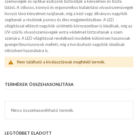
szemüvegek és optikai eszközök biztosítják a kényelmes és tiszta
látást. A stílusos, könnyű és ergonomikus kialakítású olvasószemüvegek
hosszú távú kényelmet nyújtanak, míg a kézi vagy állványos nagyítók
segítenek a részletek pontos és éles megjelenítésében. A LED
világítással ellátott nagyítók sötétebb környezetben is ideálisak, míg az
UV-szűrős olvasószemüvegek extra védelmet biztosítanak a szem
számára. A LED világítással rendelkező modellek különösen hasznosak
gyenge fényviszonyok mellett, míg a hordozható nagyítók ideálisak
útközbeni használatra is.
Nem található a kiválasztásnak megfelelő termék.
TERMÉKEK ÖSSZEHASONLÍTÁSA
Nincs összehasonlítható termék.
LEGTÖBBET ELADOTT