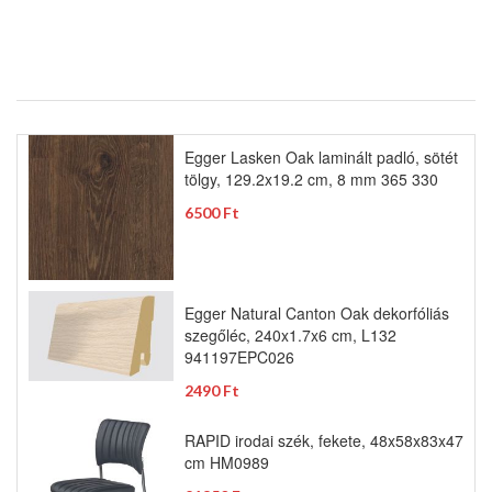
Egger Lasken Oak laminált padló, sötét
tölgy, 129.2x19.2 cm, 8 mm 365 330
6500 Ft
Egger Natural Canton Oak dekorfóliás
szegőléc, 240x1.7x6 cm, L132
941197EPC026
2490 Ft
RAPID irodai szék, fekete, 48x58x83x47
cm HM0989