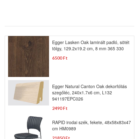
Egger Lasken Oak laminált padló, sötét
tölgy, 129.2x19.2 cm, 8 mm 365 330
6500 Ft
Egger Natural Canton Oak dekorfóliás
szegőléc, 240x1.7x6 cm, L132
941197EPC026
2490 Ft
RAPID irodai szék, fekete, 48x58x83x47
cm HM0989
21850 Ft