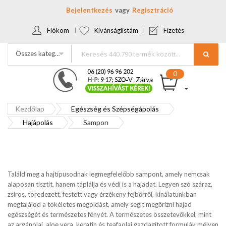
Bejelentkezés
Regisztráció
Fiókom
Kívánságlistám
Fizetés
Összes kategória
Kezdőlap
Egészség és Szépségápolás
Hajápolás
Sampon
Találd meg a hajtípusodnak legmegfelelőbb sampont, amely nemcsak
alaposan tisztít, hanem táplálja és védi is a hajadat. Legyen szó száraz,
zsíros, töredezett, festett vagy érzékeny fejbőrről, kínálatunkban
megtalálod a tökéletes megoldást, amely segít megőrizni hajad
egészségét és természetes fényét. A természetes összetevőkkel, mint
az argánolaj, aloe vera, keratin és teafaolaj gazdagított formulák mélyen