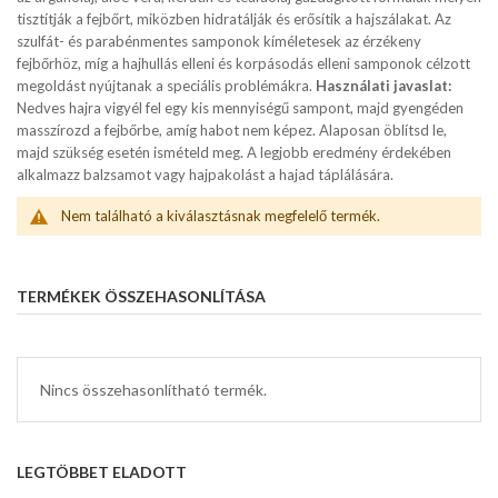
tisztítják a fejbőrt, miközben hidratálják és erősítik a hajszálakat. Az
szulfát- és parabénmentes samponok kíméletesek az érzékeny
fejbőrhöz, míg a hajhullás elleni és korpásodás elleni samponok célzott
megoldást nyújtanak a speciális problémákra.
Használati javaslat:
Nedves hajra vigyél fel egy kis mennyiségű sampont, majd gyengéden
masszírozd a fejbőrbe, amíg habot nem képez. Alaposan öblítsd le,
majd szükség esetén ismételd meg. A legjobb eredmény érdekében
alkalmazz balzsamot vagy hajpakolást a hajad táplálására.
Nem található a kiválasztásnak megfelelő termék.
TERMÉKEK ÖSSZEHASONLÍTÁSA
Nincs összehasonlítható termék.
LEGTÖBBET ELADOTT