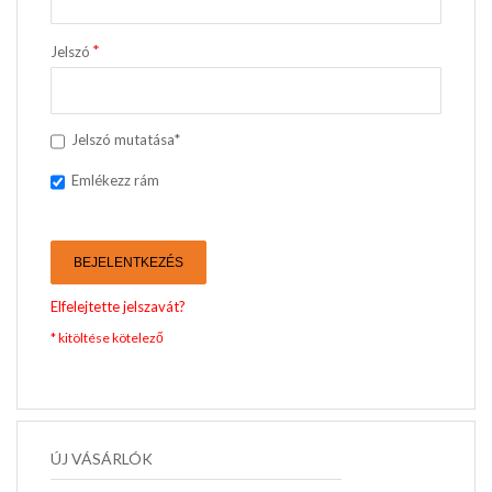
Jelszó
Jelszó mutatása*
Emlékezz rám
BEJELENTKEZÉS
Elfelejtette jelszavát?
ÚJ VÁSÁRLÓK