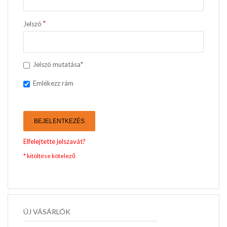
Jelszó
Jelszó mutatása*
Emlékezz rám
BEJELENTKEZÉS
Elfelejtette jelszavát?
ÚJ VÁSÁRLÓK