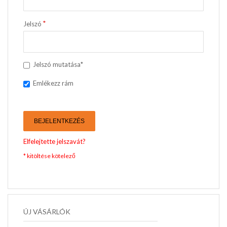
Jelszó
Jelszó mutatása*
Emlékezz rám
BEJELENTKEZÉS
Elfelejtette jelszavát?
ÚJ VÁSÁRLÓK