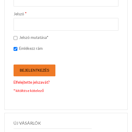
Jelszó
Jelszó mutatása*
Emlékezz rám
BEJELENTKEZÉS
Elfelejtette jelszavát?
ÚJ VÁSÁRLÓK