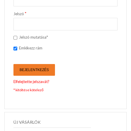
Jelszó
Jelszó mutatása*
Emlékezz rám
BEJELENTKEZÉS
Elfelejtette jelszavát?
ÚJ VÁSÁRLÓK