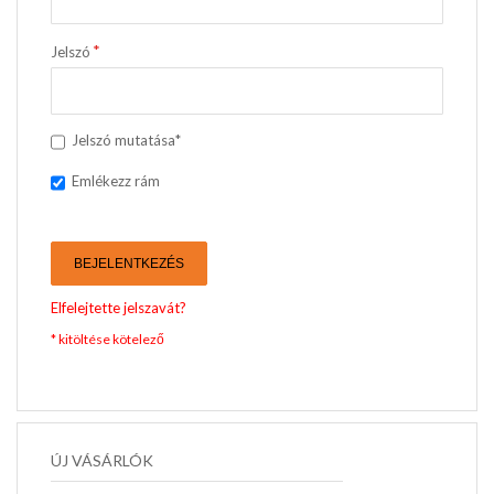
Jelszó
Jelszó mutatása*
Emlékezz rám
BEJELENTKEZÉS
Elfelejtette jelszavát?
ÚJ VÁSÁRLÓK