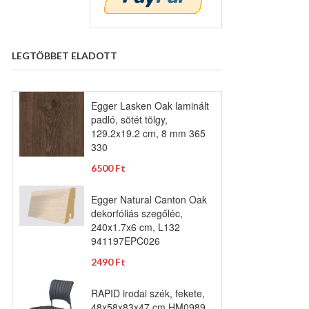
LEGTÖBBET ELADOTT
Egger Lasken Oak laminált
padló, sötét tölgy,
129.2x19.2 cm, 8 mm 365
330
6500 Ft
Egger Natural Canton Oak
dekorfóliás szegőléc,
240x1.7x6 cm, L132
941197EPC026
2490 Ft
RAPID irodai szék, fekete,
48x58x83x47 cm HM0989