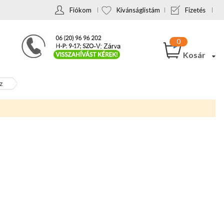
Fiókom
Kívánságlistám
Fizetés
Kosár
z