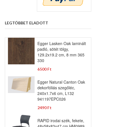
LEGTÖBBET ELADOTT
Egger Lasken Oak laminált
padló, sötét tölgy,
129.2x19.2 cm, 8 mm 365
330
6500 Ft
Egger Natural Canton Oak
dekorfóliás szegőléc,
240x1.7x6 cm, L132
941197EPC026
2490 Ft
RAPID irodai szék, fekete,
48x58x83x47 cm HM0989