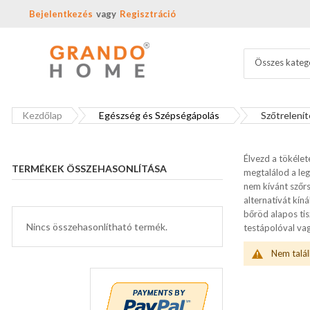
Bejelentkezés
Regisztráció
Összes kateg
Kezdőlap
Egészség és Szépségápolás
Szőtrelenít
Élvezd a tökélet
TERMÉKEK ÖSSZEHASONLÍTÁSA
megtalálod a le
nem kívánt szőrs
alternatívát kí
bőröd alapos tis
Nincs összehasonlítható termék.
testápolóval va
Nem talál