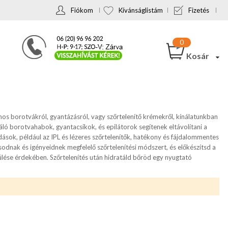
Fiókom
Kívánságlistám
Fizetés
Kosár
os borotvákról, gyantázásról, vagy szőrtelenítő krémekről, kínálatunkban
ó borotvahabok, gyantacsíkok, és epilátorok segítenek eltávolítani a
dások, például az IPL és lézeres szőrtelenítők, hatékony és fájdalommentes
sodnak és igényeidnek megfelelő szőrtelenítési módszert, és előkészítsd a
rülése érdekében. Szőrtelenítés után hidratáld bőröd egy nyugtató