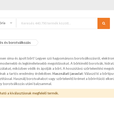
ória
és és borotválkozás
esen sima és ápolt bőrt! Legyen szó hagyományos borotválkozásról, elektrom
gmodernebb és legkíméletesebb megoldásokat. A bőrkímélő borotvák, hidratál
zálakat, miközben védik és ápolják a bőrt. A hosszútávú szőrtelenítési megol
nálnak a tartós eredmény érdekében.
Használati javaslat:
Válaszd ki a bőrtípu
ztítással. Használj borotvahabot vagy szőrtelenítő krémet a bőrirritáció elke
gy borotválkozás utáni balzsammal.
ható a kiválasztásnak megfelelő termék.