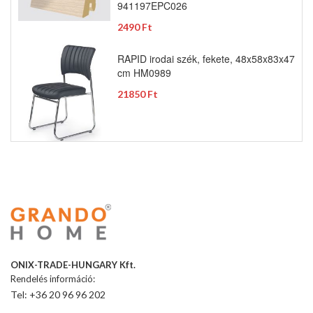
941197EPC026
2490 Ft
RAPID irodai szék, fekete, 48x58x83x47
cm HM0989
21850 Ft
ONIX-TRADE-HUNGARY Kft.
Rendelés információ:
Tel: +36 20 96 96 202