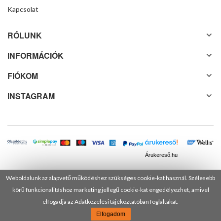
Kapcsolat
RÓLUNK
INFORMÁCIÓK
FIÓKOM
INSTAGRAM
Árukereső.hu
Weboldalunk az alapvető működéshez szükséges cookie-kat használ. Szélesebb
körű funkcionalitáshoz marketing jellegű cookie-kat engedélyezhet, amivel
© 2025 Minden jog fenntartva! DANUSA Hungary Kft.
elfogadja az Adatkezelési tájékoztatóban foglaltakat.
Elfogadom