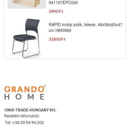
941197EPC026
2490 Ft
RAPID irodai szék, fekete, 48x58x83x47
cm HM0989
21850 Ft
ONIX-TRADE-HUNGARY Kft.
Rendelés információ:
Tel: +36 20 96 96 202