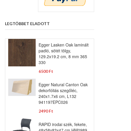
LEGTÖBBET ELADOTT
Egger Lasken Oak laminált
padló, sötét tölgy,
129.2x19.2 cm, 8 mm 365
330
6500 Ft
Egger Natural Canton Oak
dekorfóliás szegőléc,
240x1.7x6 cm, L132
941197EPC026
2490 Ft
RAPID irodai szék, fekete,
48x58x83x47 cm HM0989