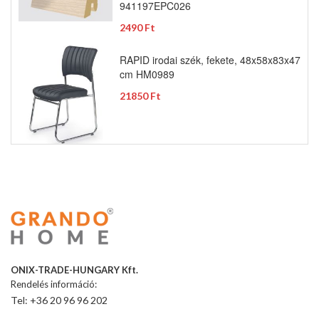
941197EPC026
2490 Ft
RAPID irodai szék, fekete, 48x58x83x47
cm HM0989
21850 Ft
ONIX-TRADE-HUNGARY Kft.
Rendelés információ:
Tel: +36 20 96 96 202