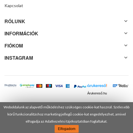
Kapcsolat
RÓLUNK
INFORMÁCIÓK
FIÓKOM
INSTAGRAM
Árukereső.hu
Weboldalunk az alapvető működéshez szükséges cookie-kat használ. Szélesebb
körű funkcionalitáshoz marketing jellegű cookie-kat engedélyezhet, amivel
© 2025 Minden jog fenntartva! DANUSA Hungary Kft.
elfogadja az Adatkezelési tájékoztatóban foglaltakat.
Elfogadom