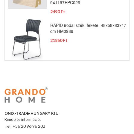
941197EPC026
2490 Ft
RAPID irodai szék, fekete, 48x58x83x47
cm HM0989
21850 Ft
ONIX-TRADE-HUNGARY Kft.
Rendelés információ:
Tel: +36 20 96 96 202