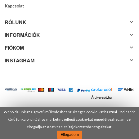
Kapcsolat
RÓLUNK
INFORMÁCIÓK
FIÓKOM
INSTAGRAM
Árukereső.hu
Weboldalunk az alapvető működéshez szükséges cookie-kat használ. Szélesebb
körű funkcionalitáshoz marketing jellegű cookie-kat engedélyezhet, amivel
© 2025 Minden jog fenntartva! DANUSA Hungary Kft.
elfogadja az Adatkezelési tájékoztatóban foglaltakat.
Elfogadom