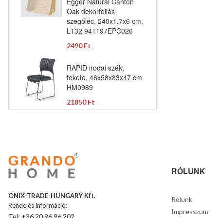
Egger Natural Canton
Oak dekorfóliás
szegőléc, 240x1.7x6 cm,
L132 941197EPC026
2490 Ft
RAPID irodai szék,
fekete, 48x58x83x47 cm
HM0989
21850 Ft
RÓLUNK
ONIX-TRADE-HUNGARY Kft.
Rólunk
Rendelés információ:
Impresszum
Tel: +36 20 96 96 202