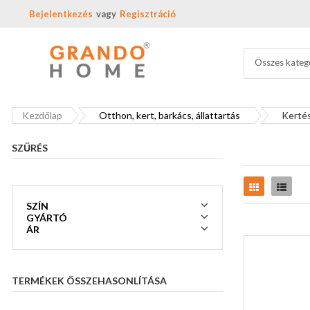
Bejelentkezés
Regisztráció
Összes kateg
Kezdőlap
Otthon, kert, barkács, állattartás
Kertés
SZŰRÉS
Rács
Lista
SZÍN
GYÁRTÓ
ÁR
TERMÉKEK ÖSSZEHASONLÍTÁSA