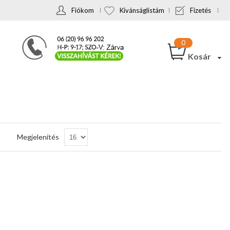
Fiókom
Kívánságlistám
Fizetés
Kosár
Csökkenő
Megjelenítés
sorrendbe