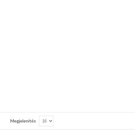
Csökkenő
Megjelenítés
sorrendbe