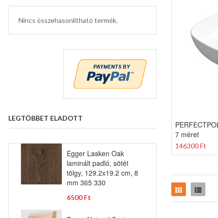
Nincs összehasonlítható termék.
LEGTÖBBET ELADOTT
PERFECTPOLY 
7 méret
146300 Ft
Egger Lasken Oak
laminált padló, sötét
tölgy, 129.2x19.2 cm, 8
mm 365 330
Rács
Lista
6500 Ft