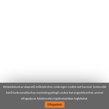
Weboldalunk az alapvető működéshez szükséges cookie-kat használ. Szélesebb
körű funkcionalitáshoz marketing jellegű cookie-kat engedélyezhet, amivel
elfogadja az Adatkezelési tájékoztatóban foglaltakat.
Elfogadom