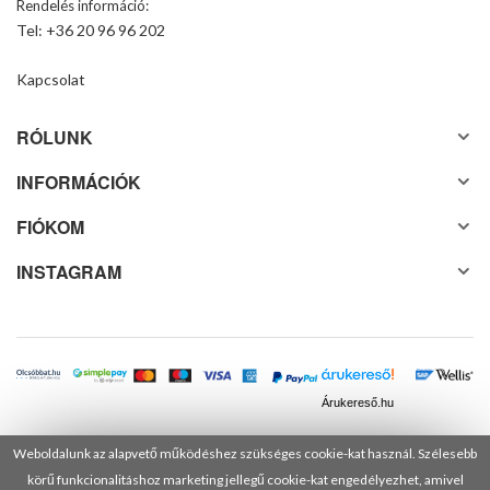
Rendelés információ:
Tel: +36 20 96 96 202
Kapcsolat
RÓLUNK
INFORMÁCIÓK
FIÓKOM
INSTAGRAM
Árukereső.hu
Weboldalunk az alapvető működéshez szükséges cookie-kat használ. Szélesebb
körű funkcionalitáshoz marketing jellegű cookie-kat engedélyezhet, amivel