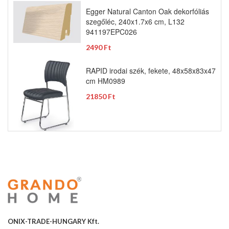
Egger Natural Canton Oak dekorfóliás
szegőléc, 240x1.7x6 cm, L132
941197EPC026
2490 Ft
RAPID irodai szék, fekete, 48x58x83x47
cm HM0989
21850 Ft
ONIX-TRADE-HUNGARY Kft.