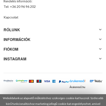
Rendelés információ:
Tel: +36 20 96 96 202
Kapcsolat
RÓLUNK
INFORMÁCIÓK
FIÓKOM
INSTAGRAM
Árukereső.hu
Weboldalunk az alapvető működéshez szükséges cookie-kat használ. Szélesebb
körű funkcionalitáshoz marketing jellegű cookie-kat engedélyezhet, amivel