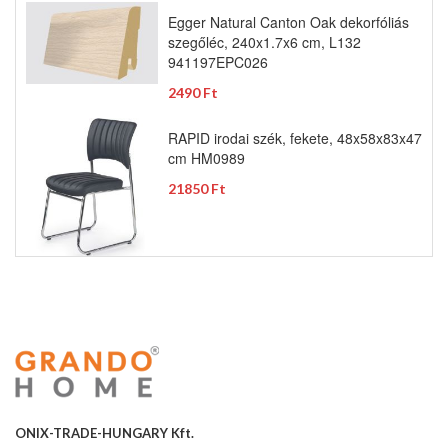
Egger Natural Canton Oak dekorfóliás
szegőléc, 240x1.7x6 cm, L132
941197EPC026
2490 Ft
RAPID irodai szék, fekete, 48x58x83x47
cm HM0989
21850 Ft
ONIX-TRADE-HUNGARY Kft.