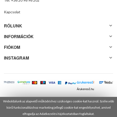
Tel: +36 20 96 96 202
Kapcsolat
RÓLUNK
INFORMÁCIÓK
FIÓKOM
INSTAGRAM
Árukereső.hu
Weboldalunk az alapvető működéshez szükséges cookie-kat használ. Szélesebb
körű funkcionalitáshoz marketing jellegű cookie-kat engedélyezhet, amivel
© 2025 Minden jog fenntartva! DANUSA Hungary Kft.
elfogadja az Adatkezelési tájékoztatóban foglaltakat.