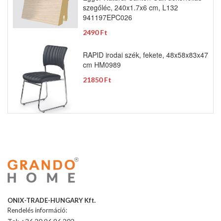
szegőléc, 240x1.7x6 cm, L132
941197EPC026
2490 Ft
RAPID irodai szék, fekete, 48x58x83x47
cm HM0989
21850 Ft
ONIX-TRADE-HUNGARY Kft.
Rendelés információ: