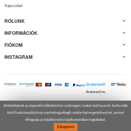
Kapcsolat
RÓLUNK
INFORMÁCIÓK
FIÓKOM
INSTAGRAM
Árukereső.hu
Weboldalunk az alapvető működéshez szükséges cookie-kat használ. Szélesebb
körű funkcionalitáshoz marketing jellegű cookie-kat engedélyezhet, amivel
© 2025 Minden jog fenntartva! DANUSA Hungary Kft.
elfogadja az Adatkezelési tájékoztatóban foglaltakat.
Elfogadom