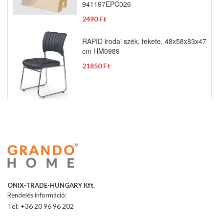
941197EPC026
2490 Ft
RAPID irodai szék, fekete, 48x58x83x47
cm HM0989
21850 Ft
ONIX-TRADE-HUNGARY Kft.
Rendelés információ:
Tel: +36 20 96 96 202