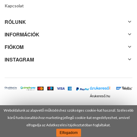
Kapcsolat
RÓLUNK
INFORMÁCIÓK
FIÓKOM
INSTAGRAM
Árukereső.hu
Weboldalunk az alapvető működéshez szükséges cookie-kat használ. Szélesebb
körű funkcionalitáshoz marketing jellegű cookie-kat engedélyezhet, amivel
© 2025 Minden jog fenntartva! DANUSA Hungary Kft.
elfogadja az Adatkezelési tájékoztatóban foglaltakat.
Elfogadom