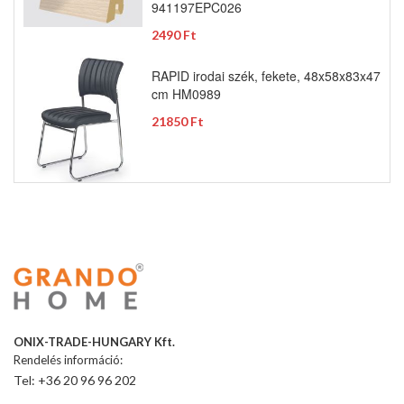
941197EPC026
2490 Ft
RAPID irodai szék, fekete, 48x58x83x47
cm HM0989
21850 Ft
ONIX-TRADE-HUNGARY Kft.
Rendelés információ:
Tel: +36 20 96 96 202