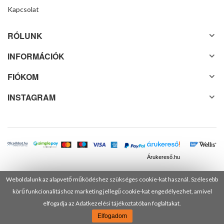
Kapcsolat
RÓLUNK
INFORMÁCIÓK
FIÓKOM
INSTAGRAM
Árukereső.hu
Weboldalunk az alapvető működéshez szükséges cookie-kat használ. Szélesebb
körű funkcionalitáshoz marketing jellegű cookie-kat engedélyezhet, amivel
© 2025 Minden jog fenntartva! DANUSA Hungary Kft.
elfogadja az Adatkezelési tájékoztatóban foglaltakat.
Elfogadom