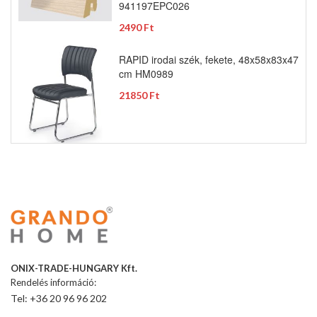
941197EPC026
2490 Ft
RAPID irodai szék, fekete, 48x58x83x47
cm HM0989
21850 Ft
ONIX-TRADE-HUNGARY Kft.
Rendelés információ:
Tel: +36 20 96 96 202