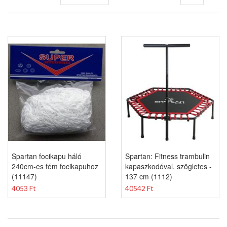
sorrendbe
Spartan focikapu háló
Spartan: Fitness trambulin
240cm-es fém focikapuhoz
kapaszkodóval, szögletes -
(11147)
137 cm (1112)
4053 Ft
40542 Ft