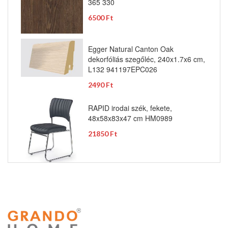
365 330
6500 Ft
Egger Natural Canton Oak
dekorfóliás szegőléc, 240x1.7x6 cm,
L132 941197EPC026
2490 Ft
RAPID irodai szék, fekete,
48x58x83x47 cm HM0989
21850 Ft