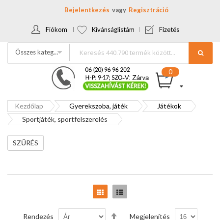
Bejelentkezés
Regisztráció
Fiókom
Kívánságlistám
Fizetés
Összes kategória
Kezdőlap
Gyerekszoba, játék
Játékok
Sportjáték, sportfelszerelés
SZŰRÉS
Rács
Lista
Csökkenő
Rendezés
Megjelenítés