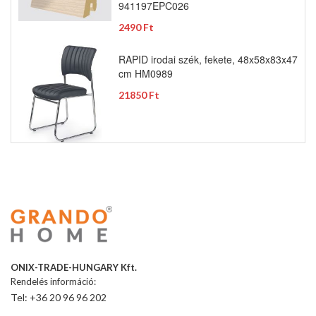
941197EPC026
2490 Ft
RAPID irodai szék, fekete, 48x58x83x47
cm HM0989
21850 Ft
ONIX-TRADE-HUNGARY Kft.
Rendelés információ:
Tel: +36 20 96 96 202