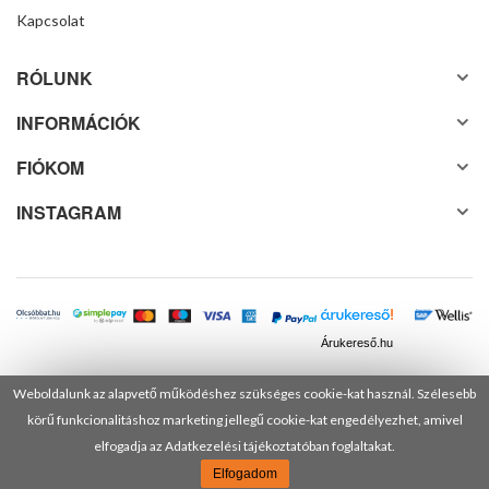
Kapcsolat
RÓLUNK
INFORMÁCIÓK
FIÓKOM
INSTAGRAM
Árukereső.hu
Weboldalunk az alapvető működéshez szükséges cookie-kat használ. Szélesebb
körű funkcionalitáshoz marketing jellegű cookie-kat engedélyezhet, amivel
© 2025 Minden jog fenntartva! DANUSA Hungary Kft.
elfogadja az Adatkezelési tájékoztatóban foglaltakat.
Elfogadom